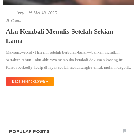
Izzy
Mei 18, 2025
Cerita
Aku Kembali Menulis Setelah Sekian
Lama
Maksum.web.id - Hari ini, setelah berbulan-bulan—bahkan mungkin
bertahun-tahun—aku akhirnya membuka kembali dokumen kosong ini.
Kursor berkedip-kedip di layar, seolah menantangku untuk mulai mengetik.
Aku menarik napas dalam-dalam. "Di mana harus memulai?"Kenapa Aku
Baca selengkapnya »
Berhenti Menulis?Alasannya klasik:"Aku sibuk" (Padahal punya
waktu 3 jam s ...
POPULAR POSTS